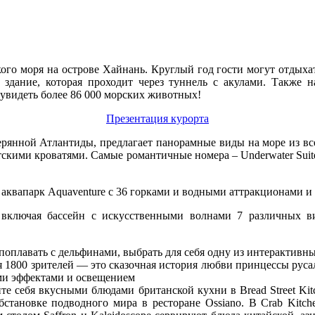
о моря на острове Хайнань. Круглый год гости могут отдыхать
 здание, которая проходит через туннель с акулами. Также 
увидеть более 86 000 морских животных!
Презентация курорта
ерянной Атлантиды, предлагает панорамные виды на море из вс
скими кроватями. Самые романтичные номера – Underwater Suites
аквапарк Aquaventure с 36 горками и водными аттракционами и 
 включая бассейн с искусственными волнами 7 различных 
оплавать с дельфинами, выбрать для себя одну из интерактивны
для 1800 зрителей — это сказочная история любви принцессы р
и эффектами и освещением
йте себя вкусными блюдами британской кухни в Bread Street K
становке подводного мира в ресторане Ossiano. В Crab Kitch