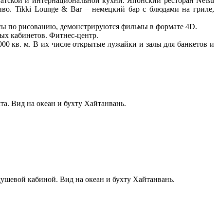
зиатской и интернациональной кухни. Японский ресторан Netsu
иво. Tikki Lounge & Bar – немецкий бар с блюдами на гриле,
лассы по рисованию, демонстрируются фильмы в формате 4D.
ых кабинетов. Фитнес-центр.
00 кв. м. В их числе открытые лужайки и залы для банкетов и
ата. Вид на океан и бухту Хайтанвань.
 душевой кабиной. Вид на океан и бухту Хайтанвань.