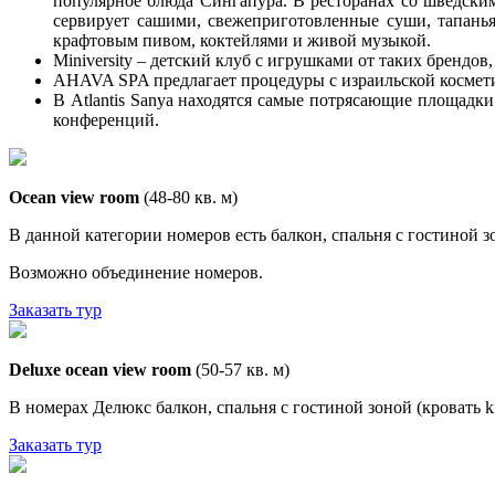
популярное блюда Сингапура. В ресторанах со шведским
сервирует сашими, свежеприготовленные суши, тапаньяк
крафтовым пивом, коктейлями и живой музыкой.
Miniversity – детский клуб с игрушками от таких брендов
AHAVA SPA предлагает процедуры с израильской космет
В Atlantis Sanya находятся самые потрясающие площадки
конференций.
Ocean view room
(48-80 кв. м)
В данной категории номеров есть балкон, спальня с гостиной зо
Возможно объединение номеров.
Заказать тур
Deluxe ocean view room
(50-57 кв. м)
В номерах Делюкс балкон, спальня с гостиной зоной (кровать k
Заказать тур