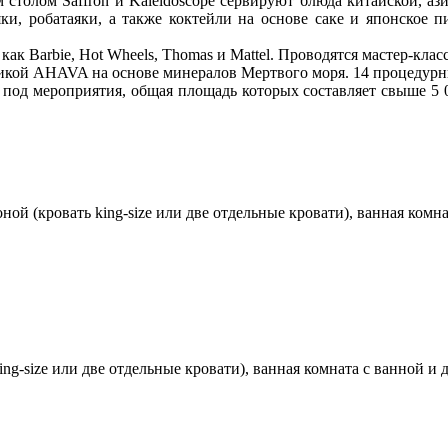
 столом Saffron и Kaleidoscope сервируют блюда китайской, а
и, робатаяки, а также коктейли на основе саке и японское п
, как Barbie, Hot Wheels, Thomas и Mattel. Проводятся мастер-к
икой AHAVA на основе минералов Мертвого моря. 14 процедурн
 под мероприятия, общая площадь которых составляет свыше 5 0
ной (кровать king-size или две отдельные кровати), ванная комн
ing-size или две отдельные кровати), ванная комната с ванной и