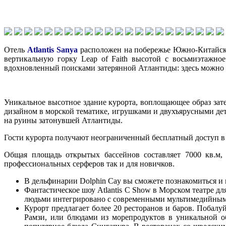
Отель
Atlantis Sanya
расположен на побережье Южно-Китайског
вертикальную горку Leap of Faith высотой с восьмиэтажное
вдохновленный поисками затерянной Атлантиды: здесь можно 
Уникальное высотное здание курорта, воплощающее образ зат
дизайном в морской тематике, игрушками и двухъярусными дет
на руины затонувшей Атлантиды.
Гости курорта получают неограниченный бесплатный доступ в 
Общая площадь открытых бассейнов составляет 7000 кв.м,
профессиональных серферов так и для новичков.
В дельфинарии Dolphin Cay вы сможете познакомиться и п
Фантастическое шоу Atlantis C Show в Морском театре 
людьми интегрировано с современными мультимедийным
Курорт предлагает более 20 ресторанов и баров. Побалу
Рамзи, или блюдами из морепродуктов в уникальной об