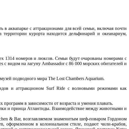
 в аквапарке с аттракционами для всей семьи, включая почти
на территории курорта находится дельфинарий и океанариум,
ех 1314 номеров и люксов. Семьи будут очарованы номерами с
 с видом на лагуну Ambassador с 86 000 морских обитателей и
музей подводного мира The Lost Chambers Aquarium.
видов и аттракционом Surf Ride с волновыми режимами как
х программ в зависимости от возраста и умения плавать.
усалки и принца Атлантиды. Взаимодействие между животными и
itchen & Bar, возглавляемом знаменитым шеф-поваром Гордоном
en, оформленном в колониальном стиле, подают чили-крабов,