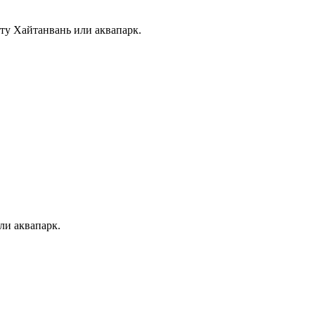
хту Хайтанвань или аквапарк.
ли аквапарк.