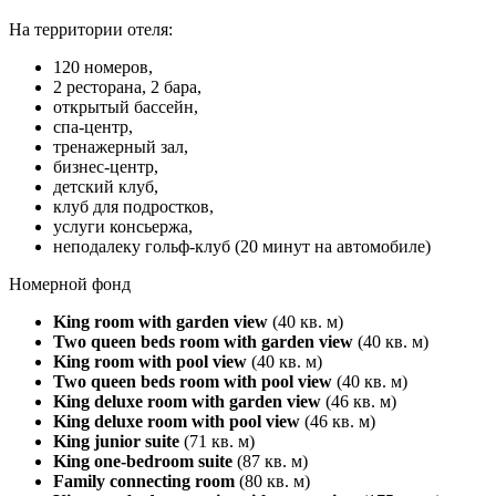
На территории отеля:
120 номеров,
2 ресторана, 2 бара,
открытый бассейн,
спа-центр,
тренажерный зал,
бизнес-центр,
детский клуб,
клуб для подростков,
услуги консьержа,
неподалеку гольф-клуб (20 минут на автомобиле)
Номерной фонд
King room with garden view
(40 кв. м)
Two queen beds room with garden view
(40 кв. м)
King room with pool view
(40 кв. м)
Two queen beds room with pool view
(40 кв. м)
King deluxe room with garden view
(46 кв. м)
King deluxe room with pool view
(46 кв. м)
King junior suite
(71 кв. м)
King one-bedroom suite
(87 кв. м)
Family connecting room
(80 кв. м)