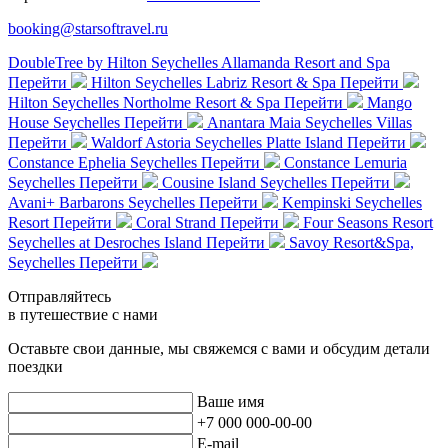
booking@starsoftravel.ru
DoubleTree by Hilton Seychelles Allamanda Resort and Spa
Перейти
Hilton Seychelles Labriz Resort & Spa
Перейти
Hilton Seychelles Northolme Resort & Spa
Перейти
Mango
House Seychelles
Перейти
Anantara Maia Seychelles Villas
Перейти
Waldorf Astoria Seychelles Platte Island
Перейти
Constance Ephelia Seychelles
Перейти
Constance Lemuria
Seychelles
Перейти
Cousine Island Seychelles
Перейти
Avani+ Barbarons Seychelles
Перейти
Kempinski Seychelles
Resort
Перейти
Coral Strand
Перейти
Four Seasons Resort
Seychelles at Desroches Island
Перейти
Savoy Resort&Spa,
Seychelles
Перейти
Отправляйтесь
в путешествие с нами
Оставьте свои данные, мы свяжемся с вами и обсудим детали
поездки
Ваше имя
+7 000 000-00-00
E-mail