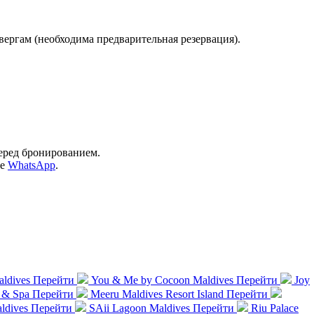
ергам (необходима предварительная резервация).
еред бронированием.
ре
WhatsApp
.
ldives
Перейти
You & Me by Cocoon Maldives
Перейти
Joy
t & Spa
Перейти
Meeru Maldives Resort Island
Перейти
ldives
Перейти
SAii Lagoon Maldives
Перейти
Riu Palace