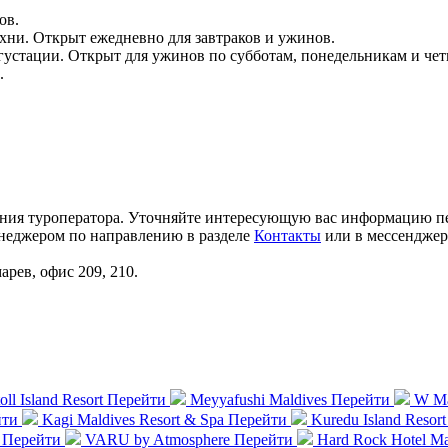
ов.
хни. Открыт ежедневно для завтраков и ужинов.
устации. Открыт для ужинов по субботам, понедельникам и четв
.
ления туроператора. Уточняйте интересующую вас информацию п
менеджером по направлению в разделе
Контакты
или в мессендже
арев, офис 209, 210.
ll Island Resort
Перейти
Meyyafushi Maldives
Перейти
W Ma
йти
Kagi Maldives Resort & Spa
Перейти
Kuredu Island Resor
Перейти
VARU by Atmosphere
Перейти
Hard Rock Hotel Ma