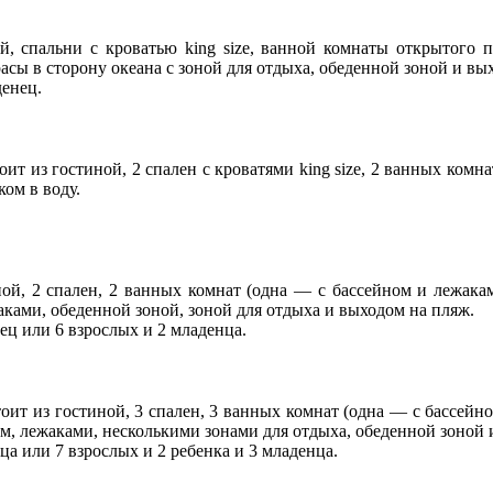
й, спальни с кроватью king size, ванной комнаты открытого 
асы в сторону океана с зоной для отдыха, обеденной зоной и вы
денец.
ит из гостиной, 2 спален с кроватями king size, 2 ванных ком
ом в воду.
ной, 2 спален, 2 ванных комнат (одна — с бассейном и лежака
аками, обеденной зоной, зоной для отдыха и выходом на пляж.
ц или 6 взрослых и 2 младенца.
тоит из гостиной, 3 спален, 3 ванных комнат (одна — с бассейн
ом, лежаками, несколькими зонами для отдыха, обеденной зоной 
а или 7 взрослых и 2 ребенка и 3 младенца.