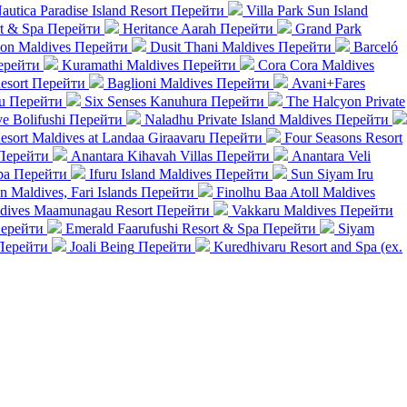
Nautica Paradise Island Resort
Перейти
Villa Park Sun Island
rt & Spa
Перейти
Heritance Aarah
Перейти
Grand Park
on Maldives
Перейти
Dusit Thani Maldives
Перейти
Barceló
ерейти
Kuramathi Maldives
Перейти
Cora Cora Maldives
esort
Перейти
Baglioni Maldives
Перейти
Avani+Fares
u
Перейти
Six Senses Kanuhura
Перейти
The Halcyon Private
 Bolifushi
Перейти
Naladhu Private Island Maldives
Перейти
esort Maldives at Landaa Giraavaru
Перейти
Four Seasons Resort
Перейти
Anantara Kihavah Villas
Перейти
Anantara Veli
pa
Перейти
Ifuru Island Maldives
Перейти
Sun Siyam Iru
n Maldives, Fari Islands
Перейти
Finolhu Baa Atoll Maldives
aldives Maamunagau Resort
Перейти
Vakkaru Maldives
Перейти
ерейти
Emerald Faarufushi Resort & Spa
Перейти
Siyam
Перейти
Joali Being
Перейти
Kuredhivaru Resort and Spa (ex.