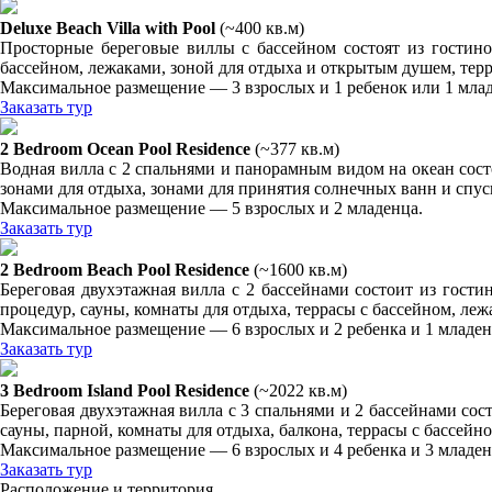
Deluxe Beach Villa with Pool
(~400 кв.м)
Просторные береговые виллы с бассейном состоят из гостино
бассейном, лежаками, зоной для отдыха и открытым душем, терр
Максимальное размещение — 3 взрослых и 1 ребенок или 1 мла
Заказать тур
2 Bedroom Ocean Pool Residence
(~377 кв.м)
Водная вилла с 2 спальнями и панорамным видом на океан состо
зонами для отдыха, зонами для принятия солнечных ванн и спуск
Максимальное размещение — 5 взрослых и 2 младенца.
Заказать тур
2 Bedroom Beach Pool Residence
(~1600 кв.м)
Береговая двухэтажная вилла с 2 бассейнами состоит из гости
процедур, сауны, комнаты для отдыха, террасы с бассейном, леж
Максимальное размещение — 6 взрослых и 2 ребенка и 1 младене
Заказать тур
3 Bedroom Island Pool Residence
(~2022 кв.м)
Береговая двухэтажная вилла с 3 спальнями и 2 бассейнами сос
сауны, парной, комнаты для отдыха, балкона, террасы с бассейн
Максимальное размещение — 6 взрослых и 4 ребенка и 3 младенц
Заказать тур
Расположение и территория