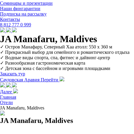
Семинары и презентации
Наши фингарантии
Подписка на рассылку
Контакты
8 812 777 0 999
JA Manafaru, Maldives
✓ Остров Манафару, Северный Хаа атолл: 550 х 360 м
✓ Прекрасный выбор для семейного и романтического отдыха
✓ Водные виды спорта, спа, фитнес и дайвинг-центр
✓ Разнообразная гастрономическая карта
✓ Детская зона с бассейном и игровыми площадками
Заказать тур
Саудовская Аравия
Перейти
Далее
Главная
Отели
JA Manafaru, Maldives
JA Manafaru, Maldives