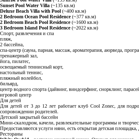
Sunset Pool Water Villa
(~135 кв.м)
Deluxe Beach Villa with Pool
(~400 кв.м)
2 Bedroom Ocean Pool Residence
(~377 кв.м)
2 Bedroom Beach Pool Residence
(~1600 кв.м)
3 Bedroom Island Pool Residence
(~2022 кв.м)
Спорт, развлечения и спа
пляж,
2 бассейна,
спа-центр (сауна, парная, массаж, ароматерапия, аюрведа, прогр
тренажерный зал,
йога, пилатес,
освещаемый теннисный корт,
настольный теннис,
пляжный волейбол,
бильярд,
центр водного спорта (дайвинг, виндсерфинг, снорклинг, парасе
игровой центр
Для детей
Для детей от 3 до 12 лет работает клуб Cool Zoneс, для подро
сопровождении родителей.
Детский закрытый бассейн
Мини-скалодром, качели, развлекательные программы и творчес
Предоставляются услуги няни, есть открытая детская площадка, 
Рестораны