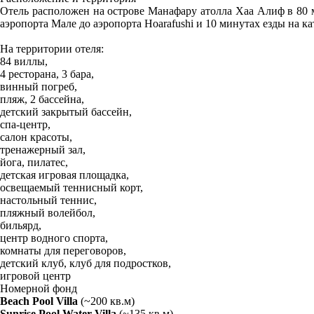
Отель расположен на острове Манафару атолла Хаа Алиф в 80 
аэропорта Мале до аэропорта Hoarafushi и 10 минутах езды на ка
На территории отеля:
84 виллы,
4 ресторана, 3 бара,
винный погреб,
пляж, 2 бассейна,
детский закрытый бассейн,
спа-центр,
салон красоты,
тренажерный зал,
йога, пилатес,
детская игровая площадка,
освещаемый теннисный корт,
настольный теннис,
пляжный волейбол,
бильярд,
центр водного спорта,
комнаты для переговоров,
детский клуб, клуб для подростков,
игровой центр
Номерной фонд
Beach Pool Villa
(~200 кв.м)
Sunrise Pool Water Villa
(~135 кв.м)