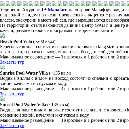
Уединенный курорт
JA Manafaru
на острове Манафару входит в
над водой с видом на океан, прекрасный спа-центр с различны
классы, экскурсии в местный сад, где выращиваются разнообраз
На территории отеля находится дайвинг-центр (PADI) и центр 
качели, развлекательные программы и творческие занятия.
Beach Pool Villa
(~200 кв.м)
Береговые виллы состоят из спальни с кроватью king size и зо
для отдыха, террасы с выходом на пляж, беседки с обеденной зо
Максимальное размещение — 3 взрослых и 1 ребенок или 2 взро
Заказать тур
Sunrise Pool Water Villa
(~135 кв.м)
Водные виллы с видом на восход состоят из спальни с кровать
зоной, качелями и спуском в воду.
Максимальное размещение — 3 взрослых и 1 ребенок или 2 взро
Заказать тур
Sunset Pool Water Villa
(~135 кв.м)
Водные виллы с видом на закат состоят из спальни с кроватью 
обеденной зоной, качелями и спуском в воду.
Максимальное размещение — 3 взрослых и 1 ребенок или 2 взро
Заказать тур