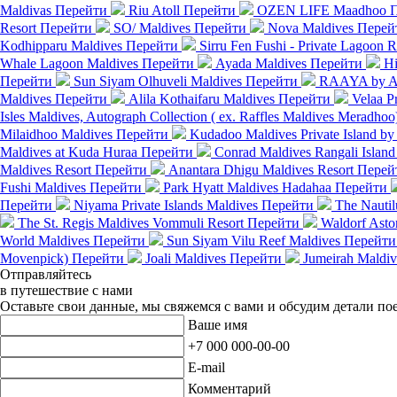
Maldivas
Перейти
Riu Atoll
Перейти
OZEN LIFE Maadhoo
Resort
Перейти
SO/ Maldives
Перейти
Nova Maldives
Перей
Kodhipparu Maldives
Перейти
Sirru Fen Fushi - Private Lagoon R
Whale Lagoon Maldives
Перейти
Ayada Maldives
Перейти
Hi
Перейти
Sun Siyam Olhuveli Maldives
Перейти
RAAYA by At
Maldives
Перейти
Alila Kothaifaru Maldives
Перейти
Velaa Pr
Isles Maldives, Autograph Collection ( ex. Raffles Maldives Meradhoo
Milaidhoo Maldives
Перейти
Kudadoo Maldives Private Island by
Maldives at Kuda Huraa
Перейти
Conrad Maldives Rangali Island
Maldives Resort
Перейти
Anantara Dhigu Maldives Resort
Перей
Fushi Maldives
Перейти
Park Hyatt Maldives Hadahaa
Перейти
Перейти
Niyama Private Islands Maldives
Перейти
The Nauti
The St. Regis Maldives Vommuli Resort
Перейти
Waldorf Astor
World Maldives
Перейти
Sun Siyam Vilu Reef Maldives
Перейти
Movenpick)
Перейти
Joali Maldives
Перейти
Jumeirah Maldive
Отправляйтесь
в путешествие с нами
Оставьте свои данные, мы свяжемся с вами и обсудим детали по
Ваше имя
+7 000 000-00-00
E-mail
Комментарий