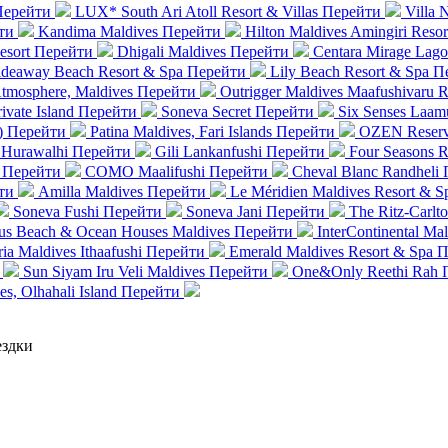
Перейти
LUX* South Ari Atoll Resort & Villas
Перейти
Villa 
ти
Kandima Maldives
Перейти
Hilton Maldives Amingiri Reso
esort
Перейти
Dhigali Maldives
Перейти
Centara Mirage Lago
deaway Beach Resort & Spa
Перейти
Lily Beach Resort & Spa
П
mosphere, Maldives
Перейти
Outrigger Maldives Maafushivaru R
ivate Island
Перейти
Soneva Secret
Перейти
Six Senses Laam
)
Перейти
Patina Maldives, Fari Islands
Перейти
OZEN Reserve
 Hurawalhi
Перейти
Gili Lankanfushi
Перейти
Four Seasons R
Перейти
COMO Maalifushi
Перейти
Cheval Blanc Randheli
ти
Amilla Maldives
Перейти
Le Méridien Maldives Resort & S
Soneva Fushi
Перейти
Soneva Jani
Перейти
The Ritz-Carlto
lus Beach & Ocean Houses Maldives
Перейти
InterContinental M
ia Maldives Ithaafushi
Перейти
Emerald Maldives Resort & Spa
П
Sun Siyam Iru Veli Maldives
Перейти
One&Only Reethi Rah
s, Olhahali Island
Перейти
ездки