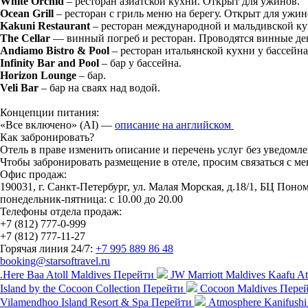
White Orchid
– ресторан азиатской кухни. Открыт для ужинов.
Ocean Grill
– ресторан с гриль меню на берегу. Открыт для ужин
Kakuni Restaurant
– ресторан международной и мальдивской ку
The Cellar
— винный погреб и ресторан. Проводятся винные дег
Andiamo Bistro & Pool
– ресторан итальянской кухни у бассейна
Infinity Bar and Pool
– бар у бассейна.
Horizon Lounge
– бар.
Veli Bar
– бар на сваях над водой.
Концепции питания:
«Все включено» (AI) —
описание на английском
Как забронировать?
Отель в праве изменить описание и перечень услуг без уведом
Чтобы забронировать размещение в отеле, просим связаться с 
Офис продаж:
190031, г. Санкт-Петербург, ул. Малая Морская, д.18/1, БЦ Поном
понедельник-пятница: с 10.00 до 20.00
Телефоны отдела продаж:
+7 (812) 777-0-999
+7 (812) 777-11-27
Горячая линия 24/7:
+7 995 889 86 48
booking@starsoftravel.ru
.Here Baa Atoll Maldives
Перейти
JW Marriott Maldives Kaafu Ato
Island by the Cocoon Collection
Перейти
Cocoon Maldives
Пере
Vilamendhoo Island Resort & Spa
Перейти
Atmosphere Kanifushi