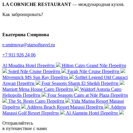
LA CORNICHE RESTAURANT
— международная кухня.
Как забронировать?
Екатерина Смирнова
e.smirnova@starsoftravel.ru
+7 911 926 24 06
Al Moudira Hotel
Перейти
Hilton Cairo Grand Nile
Перейти
Soleil Nile Cruise
Перейти
Farah Nile Cruise
Перейти
Mövenpick MS Sun Ray
Перейти
Sofitel Legend Old Cataract
Aswan
Перейти
Four Seasons Sharm El Sheikh
Перейти
Marriott Mena House Cairo
Перейти
Waldorf Astoria Cairo
Heliopolis
Перейти
Four Seasons Cairo at Nile Plaza
Перейти
The St. Regis Cairo
Перейти
Vida Marina Resort Marassi
Перейти
Address Beach Resort Marassi
Перейти
Address
Marassi Golf Resort
Перейти
Al Alamein Hotel
Перейти
Отправляйтесь
в путешествие с нами