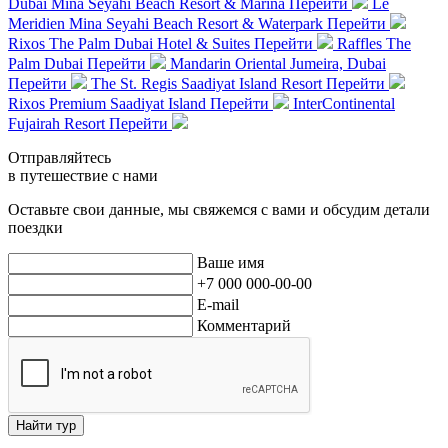
Dubai Mina Seyahi Beach Resort & Marina
Перейти
Le
Meridien Mina Seyahi Beach Resort & Waterpark
Перейти
Rixos The Palm Dubai Hotel & Suites
Перейти
Raffles The
Palm Dubai
Перейти
Mandarin Oriental Jumeira, Dubai
Перейти
The St. Regis Saadiyat Island Resort
Перейти
Rixos Premium Saadiyat Island
Перейти
InterContinental
Fujairah Resort
Перейти
Отправляйтесь
в путешествие с нами
Оставьте свои данные, мы свяжемся с вами и обсудим детали
поездки
Ваше имя
+7 000 000-00-00
E-mail
Комментарий
Найти тур