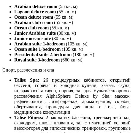
Arabian deluxe room
(55 кв. м)
Lagoon deluxe room
(55 кв. м)
Ocean deluxe room
(55 кв. м)
Arabian club room
(55 кв. м)
Ocean club room
(55 кв. м)
Junior Arabian suite
(80 кв. м)
Junior ocean suite
(80 кв. м)
Arabian suite 1-bedroom
(105 кв. м)
Ocean suite 1-bedroom
(105 кв. м)
Presidential suite 2-bedroom
(180 кв. м)
Royal suite 3-bedroom
(660 кв. м)
Спорт, развлечения и спа
Talise Spa:
26 процедурных кабинетов, открытый
бассейн, горячая и холодная купели, хамам, сауна,
инфракрасная сауна, парная, зал для мультисенсорного
расслабления AlphaSphere Deluxe by Sha, массаж,
рефлексология, лимфодренаж, ароматерапия, скрабы,
обертывания, процедуры для лица и тела, йога,
медицинские консультации.
Talise Fitness:
2 закрытых бассейна, тренажерный зал,
скалодром, школа плавания, зал с имитацией условий
высокогорья для гипоксических тренировок, групповые