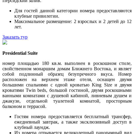
Персидский залив.
Для гостей данной категории номера предоставляются
клубные привилегии.
Максимальное размещение: 2 взрослых и 2 детей до 12
лет.
Заказать тур
Presidential Suite
номер площадью 180 кв.м. выполнен в роскошном стиле,
свойственном монаршим домам Ближнего Востока, и являет
собой подлинный образец безупречного вкуса. Номер
расположен на верхнем этаже отеля, оснащен двумя
большими спальнями с одной кроватью King Size и двумя
кроватями Twin beds, большой гостиной, двумя роскошными
ванными комнатами с душевой кабиной, ливневым душем и
джакузи, отдельной туалетной комнатой, просторным
балконом и террасой.
Гостям номера предоставляется бесплатный трансфер,
ежедневный завтрак, а также эксклюзивный доступ в
клубный лаундж.
Из номера отрывается великолепный панорамный вид