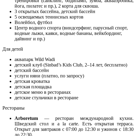
тренировки (сайклинг, бодипамп, зумба, аквааэробика,
йога, пилатес и пр.), 2 корта для сквоша.
3 открытых бассейна, детский бассейн
5 освещаемых теннисных кортов
Волейбол, футбол
Центр водного спорта (виндсерфинг, парусный спорт,
водные лыжи, каяки, водные бананы, вейкбординг,
дайвинг и пр.)
Для детей
аквапарк Wild Wadi
детский клуб (Sinbad’s Kids Club, 2–14 лет, бесплатно)
детский бассейн
услуги няни (платно, по запросу)
детская кроватка
детская площадка
детское меню в ресторанах
детские стульчики в ресторане
Рестораны
Arboretum
— ресторан международной кухни.
Шведский стол и a la carte. Есть открытая терраса.
Открыт для завтраков с 07:00 до 12:30 и ужинов с 18:30
до 22:30.