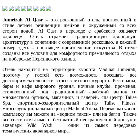
Jumeirah
Al
Qasr
– это роскошный отель, построенный в
стиле летней резиденции шейхов и окруженный со всех
сторон водой. Al Qasr в переводе с арабского означает
«дворец». Отель отражает традиционную дворцовую
архитектуру в сочетании с современной роскошью, а каждый
номер здесь – настоящее произведение искусства. В отеле
созданы все условия для комфортного премиального отдыха
на побережье Персидского залива.
Отель находится на территории курорта Madinat Jumeirah,
поэтому у гостей есть возможность посещать все
достопримечательности этого элитного курорта. Рестораны,
бары и кафе мирового уровня, ночные клубы, променад,
стилизованный под традиционный арабский рынок со
множеством бутиков, магазинов и галерей, спа-центр Talise
Spa, спортивно-оздоровительный центр Talise Fitness,
многофункциональный центр Madinat Arena. Перемещаться по
комплексу вы можете на «водном такси» или на багги. Также
все гости отеля имеют бесплатный неограниченный доступ в
аквапарк Wild Wadi — один из самых передовых
тематических аквапарков мира.