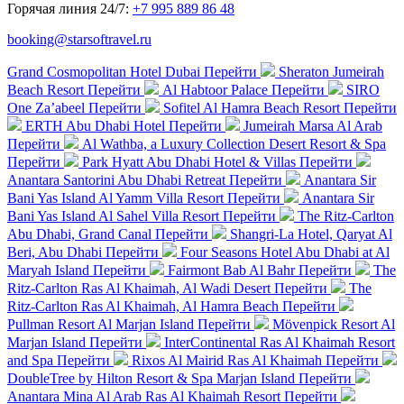
Горячая линия 24/7:
+7 995 889 86 48
booking@starsoftravel.ru
Grand Cosmopolitan Hotel Dubai
Перейти
Sheraton Jumeirah
Beach Resort
Перейти
Al Habtoor Palace
Перейти
SIRO
One Za’abeel
Перейти
Sofitel Al Hamra Beach Resort
Перейти
ERTH Abu Dhabi Hotel
Перейти
Jumeirah Marsa Al Arab
Перейти
Al Wathba, a Luxury Collection Desert Resort & Spa
Перейти
Park Hyatt Abu Dhabi Hotel & Villas
Перейти
Anantara Santorini Abu Dhabi Retreat
Перейти
Anantara Sir
Bani Yas Island Al Yamm Villa Resort
Перейти
Anantara Sir
Bani Yas Island Al Sahel Villa Resort
Перейти
The Ritz-Carlton
Abu Dhabi, Grand Canal
Перейти
Shangri-La Hotel, Qaryat Al
Beri, Abu Dhabi
Перейти
Four Seasons Hotel Abu Dhabi at Al
Maryah Island
Перейти
Fairmont Bab Al Bahr
Перейти
The
Ritz-Carlton Ras Al Khaimah, Al Wadi Desert
Перейти
The
Ritz-Carlton Ras Al Khaimah, Al Hamra Beach
Перейти
Pullman Resort Al Marjan Island
Перейти
Mövenpick Resort Al
Marjan Island
Перейти
InterContinental Ras Al Khaimah Resort
and Spa
Перейти
Rixos Al Mairid Ras Al Khaimah
Перейти
DoubleTree by Hilton Resort & Spa Marjan Island
Перейти
Anantara Mina Al Arab Ras Al Khaimah Resort
Перейти