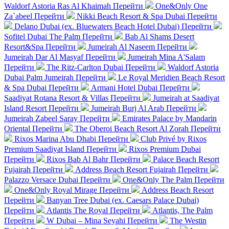
Waldorf Astoria Ras Al Khaimah
Перейти
One&Only One
Za`abeel
Перейти
Nikki Beach Resort & Spa Dubai
Перейти
Delano Dubai (ex. Bluewaters Beach Hotel Dubai)
Перейти
Sofitel Dubai The Palm
Перейти
Bab Al Shams Desert
Resort&Spa
Перейти
Jumeirah Al Naseem
Перейти
Jumeirah Dar Al Masyaf
Перейти
Jumeirah Mina A'Salam
Перейти
The Ritz-Carlton Dubai
Перейти
Waldorf Astoria
Dubai Palm Jumeirah
Перейти
Le Royal Meridien Beach Resort
& Spa Dubai
Перейти
Armani Hotel Dubai
Перейти
Saadiyat Rotana Resort & Villas
Перейти
Jumeirah at Saadiyat
Island Resort
Перейти
Jumeirah Burj Al Arab
Перейти
Jumeirah Zabeel Saray
Перейти
Emirates Palace by Mandarin
Oriental
Перейти
The Oberoi Beach Resort Al Zorah
Перейти
Rixos Marina Abu Dhabi
Перейти
Club Privé by Rixos
Premium Saadiyat Island
Перейти
Rixos Premium Dubai
Перейти
Rixos Bab Al Bahr
Перейти
Palace Beach Resort
Fujairah
Перейти
Address Beach Resort Fujairah
Перейти
Palazzo Versace Dubai
Перейти
One&Only The Palm
Перейти
One&Only Royal Mirage
Перейти
Address Beach Resort
Перейти
Banyan Tree Dubai (ex. Caesars Palace Dubai)
Перейти
Atlantis The Royal
Перейти
Atlantis, The Palm
Перейти
W Dubai – Mina Seyahi
Перейти
The Westin