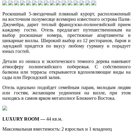
Роскошный 5-звездочный пляжный курорт, расположенный
на восточном полумесяце всемирно известного острова Палм-
Джумейра, дарит теплый французско-полинезийский прием
каждому гостю. Отель предлагает путешественникам на
выбор роскошные номера, престижные апартаменты и
шикарные виллы. Широкий выбор из 12 ресторанов, баров и
лаунджей придется по вкусу любому гурману и порадует
юных гостей.
Детали из оникса и экзотического темного дерева навевают
атмосферу полинезийского побережья. С собственного
балкона или террасы открываются вдохновляющие виды на
сады или Персидский залив.
Отель идеально подойдет семейным парам, молодым людям
или гостям, желающим уединения на вилле, при этом
находясь в самом ярком мегаполисе Ближнего Востока.
LUXURY ROOM —
44 кв.м.
Максимальная вместимость: 2 взрослых и 1 младенец