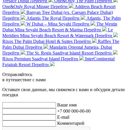
Versace Dubai
Перейти
One&Only The Palm
Перейти
One&Only Royal Mirage
Перейти
Address Beach Resort
Перейти
Banyan Tree Dubai (ex. Caesars Palace Dubai)
Перейти
Atlantis The Royal
Перейти
Atlantis, The Palm
Перейти
W Dubai – Mina Seyahi
Перейти
The Westin
Dubai Mina Seyahi Beach Resort & Marina
Перейти
Le
Meridien Mina Seyahi Beach Resort & Waterpark
Перейти
Rixos The Palm Dubai Hotel & Suites
Перейти
Raffles The
Palm Dubai
Перейти
Mandarin Oriental Jumeira, Dubai
Перейти
The St. Regis Saadiyat Island Resort
Перейти
Rixos Premium Saadiyat Island
Перейти
InterContinental
Fujairah Resort
Перейти
Отправляйтесь
в путешествие с нами
Оставьте свои данные, мы свяжемся с вами и обсудим детали
поездки
Ваше имя
+7 000 000-00-00
E-mail
Комментарий