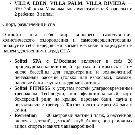
VILLA EDEN, VILLA PALM, VILLA RIVIERA —
650–750 кв.м. Максимальная вместимость: 8 взрослых и
2 ребенка. 3 виллы
Спорт, развлечения и спа
Откройте для себя мир хорошего самочувствия,
холистического оздоровления и самосовершенствования,
побалуйте себя передовыми косметическими процедурами в
нашем удостоенном наград СПА.
Sofitel SPA с L’Occitane
включает в себя 28
процедурных кабинетов, 6 крытых и открытых в том
числе бассейны для гидротерапии и великолепный
пейзажный бассейн (только для взрослых), хаммам,
паровые бани, сауны и ледяные фонтаны.
Sofitel FITNESS
к услугам гостей ультрасовременные
тренажеры Technogym, многофункциональный корт,
боксерский ринг на крыше, паровые бани, сауна и
персональные тренеры. Фитнес-центр открыт 24 часа в
сутки.
Recreation
— 500-метровый частный пляж, 6 бассейнов,
включая детский, детский клуб Amura, центр водных
видов спорта и занятия аквааэробикой.