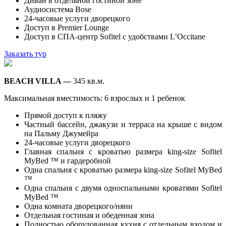
Диван в отдельной гостиной зоне
Аудиосистема Bose
24-часовые услуги дворецкого
Доступ в Premier Lounge
Доступ в СПА-центр Sofitel с удобствами L’Occitane
Заказать тур
BEACH
VILLA —
345 кв.м.
Максимальная вместимость: 6 взрослых и 1 ребенок
Прямой доступ к пляжу
Частный бассейн, джакузи и терраса на крыше с видом
на Пальму Джумейра
24-часовые услуги дворецкого
Главная спальня с кроватью размера king-size Sofitel
MyBed ™ и гардеробной
Одна спальня с кроватью размера king-size Sofitel MyBed
™
Одна спальня с двумя односпальными кроватями Sofitel
MyBed ™
Одна комната дворецкого/няни
Отдельная гостиная и обеденная зона
Полностью оборудованная кухня с отдельным входом и