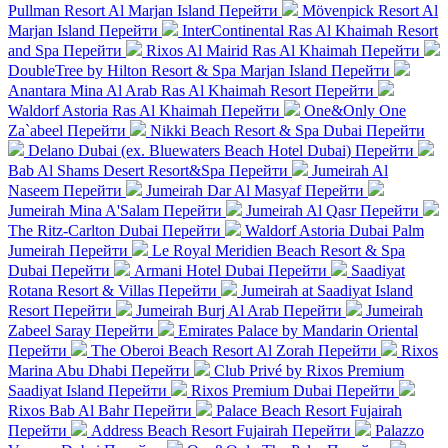
Pullman Resort Al Marjan Island
Перейти
Mövenpick Resort Al
Marjan Island
Перейти
InterContinental Ras Al Khaimah Resort
and Spa
Перейти
Rixos Al Mairid Ras Al Khaimah
Перейти
DoubleTree by Hilton Resort & Spa Marjan Island
Перейти
Anantara Mina Al Arab Ras Al Khaimah Resort
Перейти
Waldorf Astoria Ras Al Khaimah
Перейти
One&Only One
Za`abeel
Перейти
Nikki Beach Resort & Spa Dubai
Перейти
Delano Dubai (ex. Bluewaters Beach Hotel Dubai)
Перейти
Bab Al Shams Desert Resort&Spa
Перейти
Jumeirah Al
Naseem
Перейти
Jumeirah Dar Al Masyaf
Перейти
Jumeirah Mina A'Salam
Перейти
Jumeirah Al Qasr
Перейти
The Ritz-Carlton Dubai
Перейти
Waldorf Astoria Dubai Palm
Jumeirah
Перейти
Le Royal Meridien Beach Resort & Spa
Dubai
Перейти
Armani Hotel Dubai
Перейти
Saadiyat
Rotana Resort & Villas
Перейти
Jumeirah at Saadiyat Island
Resort
Перейти
Jumeirah Burj Al Arab
Перейти
Jumeirah
Zabeel Saray
Перейти
Emirates Palace by Mandarin Oriental
Перейти
The Oberoi Beach Resort Al Zorah
Перейти
Rixos
Marina Abu Dhabi
Перейти
Club Privé by Rixos Premium
Saadiyat Island
Перейти
Rixos Premium Dubai
Перейти
Rixos Bab Al Bahr
Перейти
Palace Beach Resort Fujairah
Перейти
Address Beach Resort Fujairah
Перейти
Palazzo