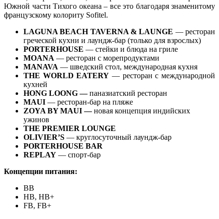
Южной части Тихого океана – все это благодаря знаменитому
французскому колориту Sofitel.
LAGUNA BEACH TAVERNA & LAUNGE
— ресторан
греческой кухни и лаундж-бар (только для взрослых)
PORTERHOUSE
— стейки и блюда на гриле
MOANA
— ресторан с морепродуктами
MANAVA
— шведский стол, международная кухня
THE WORLD EATERY
— ресторан с международной
кухней
HONG LOONG —
паназиатский ресторан
MAUI
— ресторан-бар на пляже
ZOYA BY MAUI —
новая концепция индийских
ужинов
THE PREMIER LOUNGE
OLIVIER’S
— круглосуточный лаундж-бар
PORTERHOUSE BAR
REPLAY
— спорт-бар
Концепции питания:
BB
HB, HB+
FB, FB+