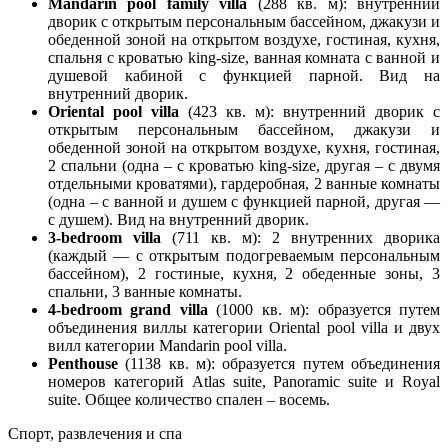
Mandarin pool family villa
(288 кв. м): внутренний
дворик с открытым персональным бассейном, джакузи и
обеденной зоной на открытом воздухе, гостиная, кухня,
спальня с кроватью king-size, ванная комната с ванной и
душевой кабиной с функцией парной. Вид на
внутренний дворик.
Oriental pool villa
(423 кв. м): внутренний дворик с
открытым персональным бассейном, джакузи и
обеденной зоной на открытом воздухе, кухня, гостиная,
2 спальни (одна – с кроватью king-size, другая – с двумя
отдельными кроватями), гардеробная, 2 ванные комнаты
(одна – с ванной и душем с функцией парной, другая —
с душем). Вид на внутренний дворик.
3-bedroom villa
(711 кв. м): 2 внутренних дворика
(каждый — с открытым подогреваемым персональным
бассейном), 2 гостиные, кухня, 2 обеденные зоны, 3
спальни, 3 ванные комнаты.
4-bedroom grand villa
(1000 кв. м): образуется путем
объединения виллы категории Oriental pool villa и двух
вилл категории Mandarin pool villa.
Penthouse
(1138 кв. м): образуется путем объединения
номеров категорий Atlas suite, Panoramic suite и Royal
suite. Общее количество спален – восемь.
Спорт, развлечения и спа