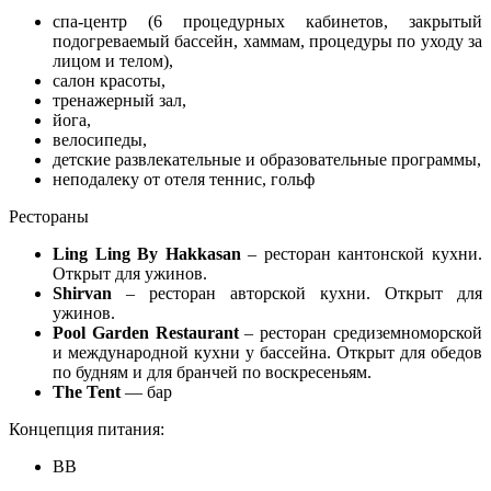
спа-центр (6 процедурных кабинетов, закрытый
подогреваемый бассейн, хаммам, процедуры по уходу за
лицом и телом),
салон красоты,
тренажерный зал,
йога,
велосипеды,
детские развлекательные и образовательные программы,
неподалеку от отеля теннис, гольф
Рестораны
Ling Ling By Hakkasan
– ресторан кантонской кухни.
Открыт для ужинов.
Shirvan
– ресторан авторской кухни. Открыт для
ужинов.
Pool Garden Restaurant
– ресторан средиземноморской
и международной кухни у бассейна. Открыт для обедов
по будням и для бранчей по воскресеньям.
The Tent
— бар
Концепция питания:
BB