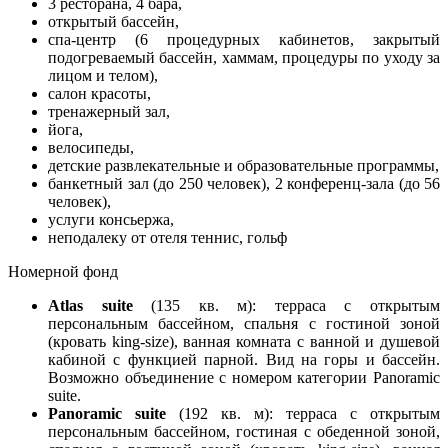
3 ресторана, 4 бара,
открытый бассейн,
спа-центр (6 процедурных кабинетов, закрытый
подогреваемый бассейн, хаммам, процедуры по уходу за
лицом и телом),
салон красоты,
тренажерный зал,
йога,
велосипеды,
детские развлекательные и образовательные программы,
банкетный зал (до 250 человек), 2 конференц-зала (до 56
человек),
услуги консьержа,
неподалеку от отеля теннис, гольф
Номерной фонд
Atlas suite
(135 кв. м): терраса с открытым
персональным бассейном, спальня с гостиной зоной
(кровать king-size), ванная комната с ванной и душевой
кабиной с функцией парной. Вид на горы и бассейн.
Возможно объединение с номером категории Panoramic
suite.
Panoramic suite
(192 кв. м): терраса с открытым
персональным бассейном, гостиная с обеденной зоной,