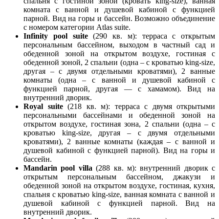
спальня с гостиной зоной (кровать king-size), ванная
комната с ванной и душевой кабиной с функцией
парной. Вид на горы и бассейн. Возможно объединение
с номером категории Atlas suite.
Infinity pool suite
(290 кв. м): терраса с открытым
персональным бассейном, выходом в частный сад и
обеденной зоной на открытом воздухе, гостиная с
обеденной зоной, 2 спальни (одна – с кроватью king-size,
другая – с двумя отдельными кроватями), 2 ванные
комнаты (одна – с ванной и душевой кабиной с
функцией парной, другая — с хамамом). Вид на
внутренний дворик.
Royal suite
(218 кв. м): терраса с двумя открытыми
персональными бассейнами и обеденной зоной на
открытом воздухе, гостиная зона, 2 спальни (одна – с
кроватью king-size, другая – с двумя отдельными
кроватями), 2 ванные комнаты (каждая – с ванной и
душевой кабиной с функцией парной). Вид на горы и
бассейн.
Mandarin pool villa
(288 кв. м): внутренний дворик с
открытым персональным бассейном, джакузи и
обеденной зоной на открытом воздухе, гостиная, кухня,
спальня с кроватью king-size, ванная комната с ванной и
душевой кабиной с функцией парной. Вид на
внутренний дворик.