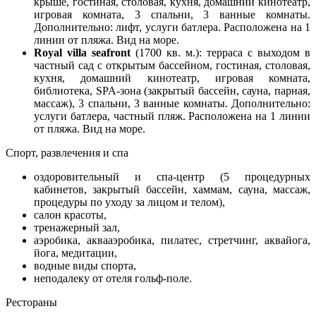
крыше, гостиная, столовая, кухня, домашний кинотеатр,
игровая комната, 3 спальни, 3 ванные комнаты.
Дополнительно: лифт, услуги батлера. Расположена на 1
линии от пляжа. Вид на море.
Royal villa seafront
(1700 кв. м.): терраса с выходом в
частный сад с открытым бассейном, гостиная, столовая,
кухня, домашний кинотеатр, игровая комната,
библиотека, SPA-зона (закрытый бассейн, сауна, парная,
массаж), 3 спальни, 3 ванные комнаты. Дополнительно:
услуги батлера, частный пляж. Расположена на 1 линии
от пляжа. Вид на море.
Спорт, развлечения и спа
оздоровительный и спа-центр (5 процедурных
кабинетов, закрытый бассейн, хаммам, сауна, массаж,
процедуры по уходу за лицом и телом),
салон красоты,
тренажерный зал,
аэробика, аквааэробика, пилатес, стретчинг, аквайога,
йога, медитации,
водные виды спорта,
неподалеку от отеля гольф-поле.
Рестораны