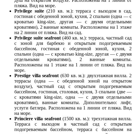
душ на открытом воздухе. Расположены на 1 линии от
пляжа. Вид на море.
Privilege suite
(210 кв. м.): терраса с выходом в сад,
гостиная с обеденной зоной, кухня, 2 спальни (одна — с
кроватью king-size, другая — с двумя отдельными
кроватями), 2 ванные комнаты. Расположены на 1 этаже
на 2 линии от пляжа. Вид на сад.
Privilege suite seafront
(460 кв. м.): терраса, частный сад
с зоной для барбекю и открытым подогреваемым
бассейном, гостиная с обеденной зоной, кухня, 2
спальни (одна — с кроватью king-size, другая — с двумя
отдельными кроватями), 2 ванные комнаты.
Расположены на 1 этаже на 1 линии от пляжа. Вид на
море.
Prestige villa seafront
(630 кв. м.): двухэтажная вилла. 2
террасы (одна — с обеденной зоной на открытом
воздухе), частный сад с открытым подогреваемым
бассейном, гостиная, столовая, кухня, 3 спальни (две —
с кроватями king-size, одна — с двумя отдельными
кроватями), ванные комнаты. Дополнительно: лифт,
услуги батлера. Расположена на 1 линии от пляжа. Вид
на море.
Princiere villa seafront
(1500 кв. м.): трехэтажная вилла.
Терраса с выходом в частный сад с открытым
подогреваемым бассейном, терраса с бассейном на